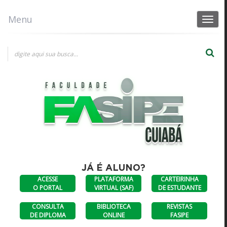
Menu
Toggle
navigat
×
×
Escolha uma opção
Consultas a diplomas
DIPLOMAS
CONSULTA AO
FASIPE SINOP
UNIFASIPE
ANTERIORES A
DIPLOMA
JULHO DE 2023
DIGITAL
JÁ É ALUNO?
ACESSE
PLATAFORMA
CARTEIRINHA
O PORTAL
VIRTUAL (SAF)
DE ESTUDANTE
CONSULTA
BIBLIOTECA
REVISTAS
DE DIPLOMA
ONLINE
FASIPE