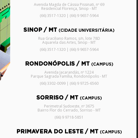
Avenida Magda de Cássia Pissinati, nº 69
Residencial Florença, Sinop - MT
(66) 3517-1320 | (66) 9 9657-5964
SINOP / MT
(CIDADE UNIVERSITÁRIA)
Rua Graciliano Ramos, s/n, lote 78D
Aquarela das Artes, Sinop - MT
(66) 3517-1320 | (66) 9 9657-5964
RONDONÓPOLIS / MT
(CAMPUS)
Avenida Jacarandás, nº 1224
Parque Sagrada Família, Rondonópolis - MT
(66) 3302-0099 | (66) 9 9725-6560
SORRISO / MT
(CAMPUS)
Perimetral Sudoeste, nº 3675
Bairro Flor do Cerrado, Sorriso - MT
(66) 9 9718-5851
PRIMAVERA DO LESTE / MT
(CAMPUS)