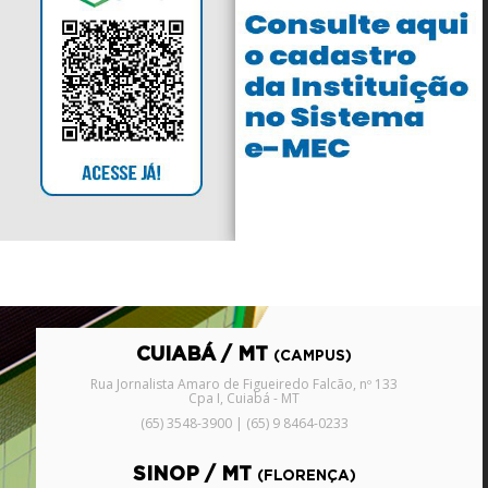
CUIABÁ / MT
(CAMPUS)
Rua Jornalista Amaro de Figueiredo Falcão, nº 133
Cpa I, Cuiabá - MT
(65) 3548-3900 | (65) 9 8464-0233
SINOP / MT
(FLORENÇA)