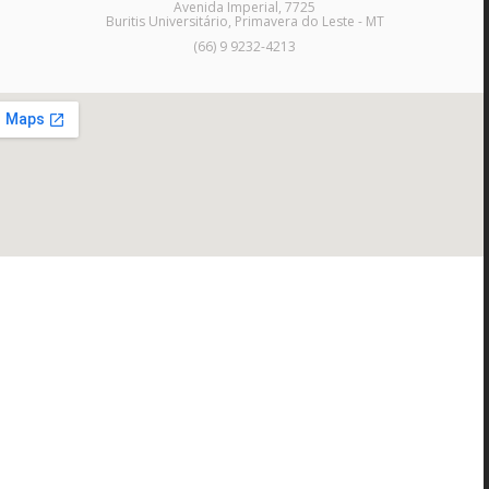
Avenida Imperial, 7725
Buritis Universitário, Primavera do Leste - MT
(66) 9 9232-4213