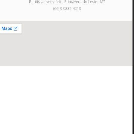
Buritis Universitário, Primavera do Leste - MT
(66) 9 9232-4213