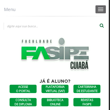
Menu
Toggle
navigat
×
×
Escolha uma opção
Consultas a diplomas
DIPLOMAS
CONSULTA AO
FASIPE SINOP
UNIFASIPE
ANTERIORES A
DIPLOMA
JULHO DE 2023
DIGITAL
JÁ É ALUNO?
ACESSE
PLATAFORMA
CARTEIRINHA
O PORTAL
VIRTUAL (SAF)
DE ESTUDANTE
CONSULTA
BIBLIOTECA
REVISTAS
DE DIPLOMA
ONLINE
FASIPE