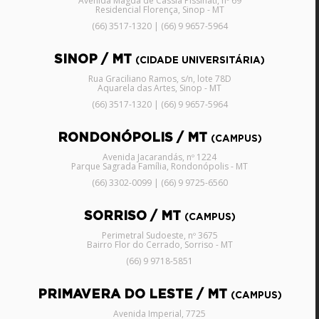
Avenida Magda de Cássia Pissinati, nº 69
Residencial Florença, Sinop - MT
(66) 3517-1320 | (66) 9 9657-5964
SINOP / MT
(CIDADE UNIVERSITÁRIA)
Rua Graciliano Ramos, s/n, lote 78D
Aquarela das Artes, Sinop - MT
(66) 3517-1320 | (66) 9 9657-5964
RONDONÓPOLIS / MT
(CAMPUS)
Avenida Jacarandás, nº 1224
Parque Sagrada Família, Rondonópolis - MT
(66) 3302-0099 | (66) 9 9725-6560
SORRISO / MT
(CAMPUS)
Perimetral Sudoeste, nº 3675
Bairro Flor do Cerrado, Sorriso - MT
(66) 9 9718-5851
PRIMAVERA DO LESTE / MT
(CAMPUS)
Avenida Imperial, 7725