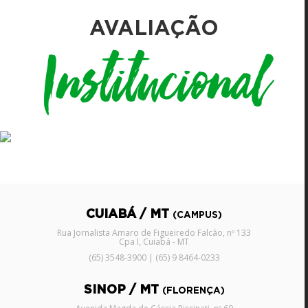
AVALIAÇÃO
Institucional
CUIABÁ / MT
(CAMPUS)
Rua Jornalista Amaro de Figueiredo Falcão, nº 133
Cpa I, Cuiabá - MT
(65) 3548-3900 | (65) 9 8464-0233
SINOP / MT
(FLORENÇA)