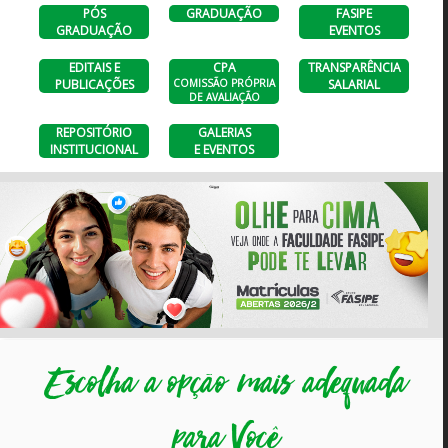
PÓS
GRADUAÇÃO
FASIPE
GRADUAÇÃO
EVENTOS
EDITAIS E
CPA
TRANSPARÊNCIA
PUBLICAÇÕES
COMISSÃO PRÓPRIA
SALARIAL
DE AVALIAÇÃO
REPOSITÓRIO
GALERIAS
INSTITUCIONAL
E EVENTOS
Escolha a opção mais adequada
para Você